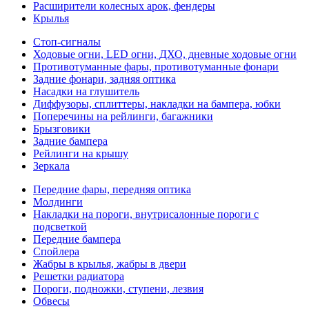
Расширители колесных арок, фендеры
Крылья
Стоп-сигналы
Ходовые огни, LED огни, ДХО, дневные ходовые огни
Противотуманные фары, противотуманные фонари
Задние фонари, задняя оптика
Насадки на глушитель
Диффузоры, сплиттеры, накладки на бампера, юбки
Поперечины на рейлинги, багажники
Брызговики
Задние бампера
Рейлинги на крышу
Зеркала
Передние фары, передняя оптика
Молдинги
Накладки на пороги, внутрисалонные пороги с
подсветкой
Передние бампера
Спойлера
Жабры в крылья, жабры в двери
Решетки радиатора
Пороги, подножки, ступени, лезвия
Обвесы