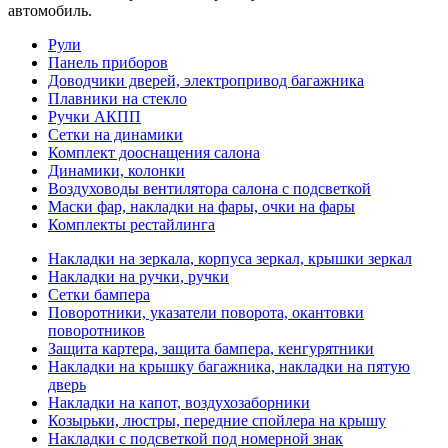
автомобиль.
Рули
Панель приборов
Доводчики дверей, электропривод багажника
Плавники на стекло
Ручки АКПП
Сетки на динамики
Комплект дооснащения салона
Динамики, колонки
Воздуховоды вентилятора салона с подсветкой
Маски фар, накладки на фары, очки на фары
Комплекты рестайлинга
Накладки на зеркала, корпуса зеркал, крышки зеркал
Накладки на ручки, ручки
Сетки бампера
Поворотники, указатели поворота, окантовки
поворотников
Защита картера, защита бампера, кенгурятники
Накладки на крышку багажника, накладки на пятую
дверь
Накладки на капот, воздухозаборники
Козырьки, люстры, передние спойлера на крышу
Накладки с подсветкой под номерной знак