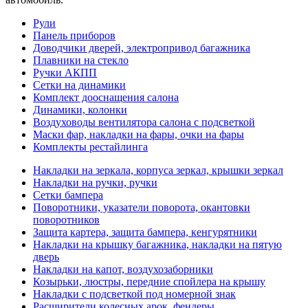
Рули
Панель приборов
Доводчики дверей, электропривод багажника
Плавники на стекло
Ручки АКПП
Сетки на динамики
Комплект дооснащения салона
Динамики, колонки
Воздуховоды вентилятора салона с подсветкой
Маски фар, накладки на фары, очки на фары
Комплекты рестайлинга
Накладки на зеркала, корпуса зеркал, крышки зеркал
Накладки на ручки, ручки
Сетки бампера
Поворотники, указатели поворота, окантовки
поворотников
Защита картера, защита бампера, кенгурятники
Накладки на крышку багажника, накладки на пятую
дверь
Накладки на капот, воздухозаборники
Козырьки, люстры, передние спойлера на крышу
Накладки с подсветкой под номерной знак
Расширители колесных арок, фендеры