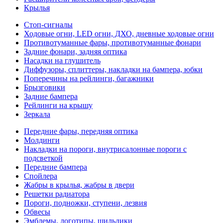
Крылья
Стоп-сигналы
Ходовые огни, LED огни, ДХО, дневные ходовые огни
Противотуманные фары, противотуманные фонари
Задние фонари, задняя оптика
Насадки на глушитель
Диффузоры, сплиттеры, накладки на бампера, юбки
Поперечины на рейлинги, багажники
Брызговики
Задние бампера
Рейлинги на крышу
Зеркала
Передние фары, передняя оптика
Молдинги
Накладки на пороги, внутрисалонные пороги с
подсветкой
Передние бампера
Спойлера
Жабры в крылья, жабры в двери
Решетки радиатора
Пороги, подножки, ступени, лезвия
Обвесы
Эмблемы, логотипы, шильдики