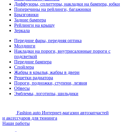
Диффузоры, сплиттеры, накладки на бампера, юбки
Поперечины на рейлинги, багажники
Брызговики
Задние бампера
Рейлинги на крышу
Зеркала
Передние фары, передняя оптика
Молдинги
Накладки на пороги, внутрисалонные пороги с
подсветкой
Передние бампера
Спойлера
Жабры в крылья, жабры в двери
Решетки радиатора
Пороги, подножки, ступени, лезвия
Обвесы
Эмблемы, логотипы, шильдики
Fashion auto
Интернет-магазин автозапчастей
и аксессуаров для тюнинга
Наши работы