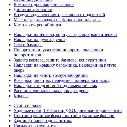
Комплект дооснащения салона
Динамики, колонки
Воздуховоды вентилятора салона с подсветкой
Маски фар, накладки на фары, очки на фары
Комплекты рестайлинга
Накладки на зеркала, корпуса зеркал, крышки зеркал
Накладки на ручки, ручки
Сетки бампера
Поворотники, указатели поворота, окантовки
поворотников
Защита картера, защита бампера, кенгурятники
Накладки на крышку багажника, накладки на пятую
дверь
Накладки на капот, воздухозаборники
Козырьки, люстры, передние спойлера на крышу
Накладки с подсветкой под номерной знак
Расширители колесных арок, фендеры
Крылья
Стоп-сигналы
Ходовые огни, LED огни, ДХО, дневные ходовые огни
Противотуманные фары, противотуманные фонари
Задние фонари, задняя оптика
Насадки на глушитель