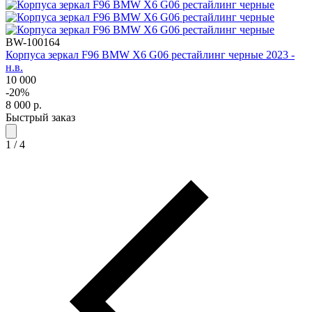
BW-100164
Корпуса зеркал F96 BMW X6 G06 рестайлинг черные 2023 -
н.в.
10 000
-20%
8 000
р.
Быстрый заказ
1
/
4