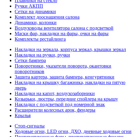
Плавники на стекло
Ручки АКПП
Сетки на динамики
Комплект дооснащения салона
Динамики, колонки
Воздуховоды вентилятора салона с подсветкой
Маски фар, накладки на фары, очки на фары
Комплекты рестайлинга
Накладки на зеркала, корпуса зеркал, крышки зеркал
Накладки на ручки, ручки
Сетки бампера
Поворотники, указатели поворота, окантовки
поворотников
Защита картера, защита бампера, кенгурятники
Накладки на крышку багажника, накладки на пятую
дверь
Накладки на капот, воздухозаборники
Козырьки, люстры, передние спойлера на крышу
Накладки с подсветкой под номерной знак
Расширители колесных арок, фендеры
Крылья
Стоп-сигналы
Ходовые огни, LED огни, ДХО, дневные ходовые огни
Противотуманные фары, противотуманные фонари