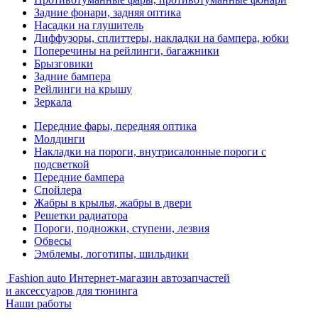
Задние фонари, задняя оптика
Насадки на глушитель
Диффузоры, сплиттеры, накладки на бампера, юбки
Поперечины на рейлинги, багажники
Брызговики
Задние бампера
Рейлинги на крышу
Зеркала
Передние фары, передняя оптика
Молдинги
Накладки на пороги, внутрисалонные пороги с
подсветкой
Передние бампера
Спойлера
Жабры в крылья, жабры в двери
Решетки радиатора
Пороги, подножки, ступени, лезвия
Обвесы
Эмблемы, логотипы, шильдики
Fashion auto
Интернет-магазин автозапчастей
и аксессуаров для тюнинга
Наши работы